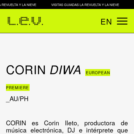
 REVUELTA Y LA NIEVE
VISITAS GUIADAS LA REVUELTA Y LA NIEVE
EN
CORIN
DIWA
EUROPEAN
PREMIERE
_AU/PH
CORIN es Corin Ileto, productora de
música electrónica, DJ e intérprete que