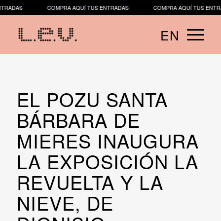
ADAS
COMPRA AQUÍ TUS ENTRADAS
COMPRA AQUÍ TUS ENTRAD
EN
​​EL POZU SANTA
BÁRBARA DE
MIERES INAUGURA
LA EXPOSICIÓN LA
REVUELTA Y LA
NIEVE, DE