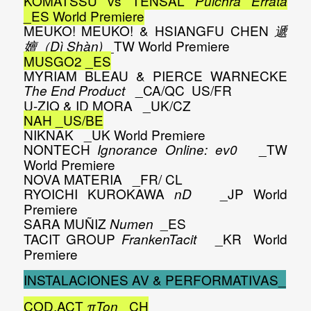
KOMATSSU vs TENSAL
Pulchra Errata
_ES
World Premiere
MEUKO! MEUKO! & HSIANGFU CHEN
遞
_TW
World Premiere
嬗（Dì Shàn)
MUSGO2
_ES
MYRIAM BLEAU & PIERCE WARNECKE
_CA/QC US/FR
The End Product
U-ZIQ & ID MORA
_UK/CZ
NAH
_US/BE
NIKNAK
_UK
World Premiere
NONTECH
_TW
Ignorance Online: ev0
World Premiere
NOVA MATERIA
_FR/ CL
RYOICHI KUROKAWA
_JP
World
nD
Premiere
SARA MUÑIZ
_ES
Numen
TACIT GROUP
_KR
World
FrankenTacit
Premiere
INSTALACIONES AV & PERFORMATIVAS_
COD.ACT
_CH
πTon