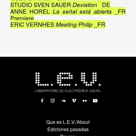
STUDIO SVEN SAUER
_DE
Deviation
ANNE HOREL
_FR
La señal está abierta
Premiere
ERIC VERNHES
_FR
Meeting Philip
Que es L.E.V./About
Ediciones pasadas