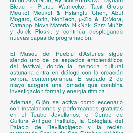
Bleau + Pierce Warnecke, Tacit Group
Meuko! Meuko! & Hsiangfu Chen, Abul
Mogard, Corin, NonTech, µ-Ziq & ID:Mora,
Catnapp, Nova Materia, NikNak, Sara Muñiz
y Julek Ploski
, y continúa desplegando
nuevas capas de programación.
El
Muséu del Pueblu d’Asturies
sigue
siendo uno de los espacios emblemáticos
del festival, donde la memoria cultural
asturiana entra en diálogo con la creación
sonora contemporánea. El
sábado 2 de
mayo
acogerá una jornada que combina
investigación formal y energía rítmica.
Además,
Gijón se activa como escenario
con instalaciones y performances gratuitas
en el Teatro Jovellanos, el Centro de
Cultura Antiguo Instituto, la Colegiata del
Palacio de Revillagigedo y la recién
restaurada Capilla de San Esteban del Mar