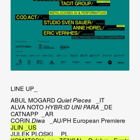
LINE UP_
ABUL MOGARD
_IT
Quiet Pieces
ALVA NOTO
_DE
HYBR:ID UNI PARA
CATNAPP
_AR
CORIN
_AU/PH
European
Premiere
Diwa
JLIN
_US
JULEK PLOSKI
_PL