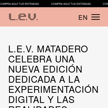
RA AQUÍ TUS ENTRADAS
COMPRA AQUÍ TUS ENTRADAS
COMPRA 
EN
​​L.E.V. MATADERO
CELEBRA UNA
NUEVA EDICIÓN
DEDICADA A LA
EXPERIMENTACIÓN
DIGITAL Y LAS