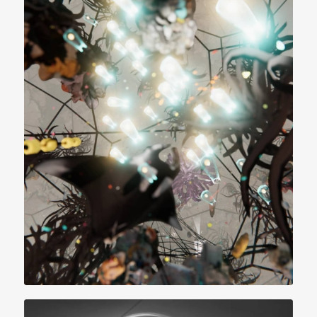
NEWSLETTER
Suscribete para estar al día de todas las
noticias del festival.
Al hacer click en el botón "Suscribirse" estas
aceptando las
condiciones legales
.