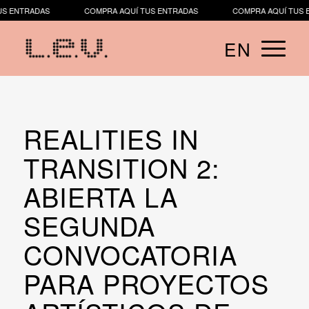
S ENTRADAS
COMPRA AQUÍ TUS ENTRADAS
COMPRA AQUÍ TUS 
EN
REALITIES IN
TRANSITION 2:
ABIERTA LA
SEGUNDA
CONVOCATORIA
PARA PROYECTOS