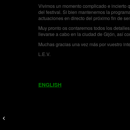
Vivimos un momento complicado e incierto qu
del festival. Si bien mantenemos la program
actuaciones en directo del próximo fin de s
Muy pronto os contaremos todos los detalles
llevarse a cabo en la ciudad de Gijón, así c
Muchas gracias una vez más por vuestro inter
L.E.V.
ENGLISH
L.E.V. Festival se
celebrará del 10 al 13
de septiembre