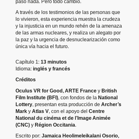
pasó nada. Pero todo cambió.
A través de los testimonios de las personas que
lo vivieron, esta experiencia muestra la crudeza
y la injusticia en un mundo rehén de la amenaza
de las armas nucleares, y realiza un alegato por
la paz y la urgencia de desnuclearización como
única vía hacia el futuro.
Capítulo 1:
13 minutos
Idioma:
inglés y francés
Créditos
Oculus VR for Good, ARTE France
y
British
Film Institute (BFI)
, con fondos de la
National
Lottery
, presentan esta producción de
Archer’s
Mark
y
Atlas V
, con el apoyo del
Centre
National du cinéma et de l’Image Animée
(CNC)
y
Région Occitania
.
Escrito por:
Jamaica Heolimeleikalani Osorio,