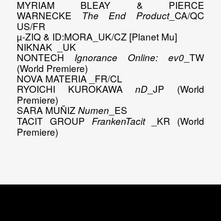
MYRIAM BLEAY & PIERCE
WARNECKE
_CA/QC
The End Product
US/FR
µ
-ZIQ & ID:MORA
_UK/CZ [Planet Mu]
NIKNAK
_UK
NONTECH
_TW
Ignorance Online: ev0
NEWSLETTER
(World Premiere)
NOVA MATERIA
_FR/CL
Suscribete para estar al día de todas las
RYOICHI KUROKAWA
_JP (World
nD
noticias del festival.
Premiere)
SARA MUÑIZ
_ES
Numen
TACIT GROUP
_KR (World
FrankenTacit
Premiere)
Al hacer click en el botón "Suscribirse" estas
aceptando las
condiciones legales
.