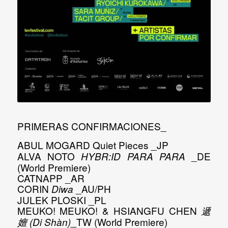
PRIMERAS CONFIRMACIONES_
ABUL MOGARD
Quiet Pieces
_JP
ALVA NOTO
_DE
HYBR:ID PARA PARA
(World Premiere)
CATNAPP
_AR
Que es L.E.V./About
CORIN
_AU/PH
Diwa
JULEK PLOSKI
_PL
Ediciones pasadas
MEUKO! MEUKO! & HSIANGFU CHEN
遞
Prensa
_TW (World Premiere)
嬗 (Di Shàn)
Contacto