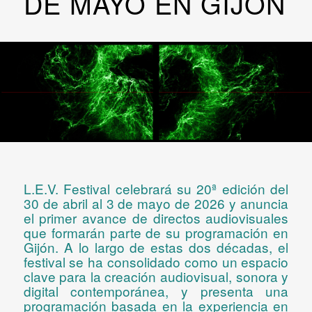
DE MAYO EN GIJÓN
L.E.V. Festival celebrará su
20ª edición
del
30 de abril al 3 de mayo de 2026 y anuncia
el primer avance de directos audiovisuales
que formarán parte de su programación en
Gijón. A lo largo de estas dos décadas, el
festival se ha consolidado como un espacio
clave para la creación audiovisual, sonora y
digital contemporánea, y presenta una
programación basada en la experiencia en