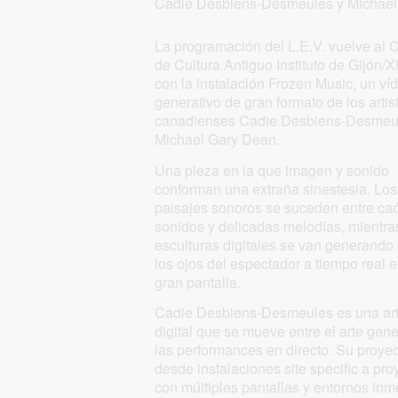
Cadie Desbiens-Desmeules y Michael
La programación del L.E.V. vuelve al 
de Cultura Antiguo Instituto de Gijón/X
con la instalación Frozen Music, un ví
generativo de gran formato de los artis
canadienses Cadie Desbiens-Desmeu
Michael Gary Dean.
Una pieza en la que imagen y sonido
conforman una extraña sinestesia. Los
paisajes sonoros se suceden entre caó
sonidos y delicadas melodías, mientra
esculturas digitales se van generando
los ojos del espectador a tiempo real 
gran pantalla.
Cadie Desbiens-Desmeules es una art
digital que se mueve entre el arte gene
las performances en directo. Su proye
desde instalaciones site specific a pro
con múltiples pantallas y entornos inm