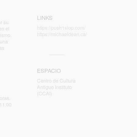
LINKS
r su
https://push1stop.com/
en el
https://michaeldean.ca/
lismo,
 una
las
ESPACIO
Centro de Cultura
Antiguo Instituto
(CCAI)
oras.
 11:00