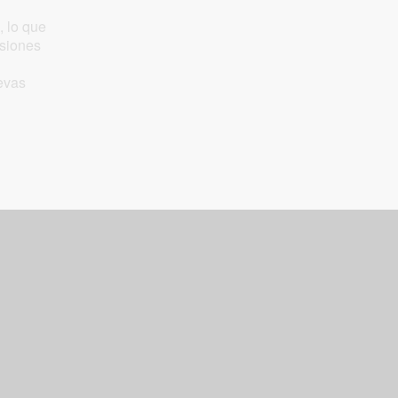
, lo que
usiones
evas