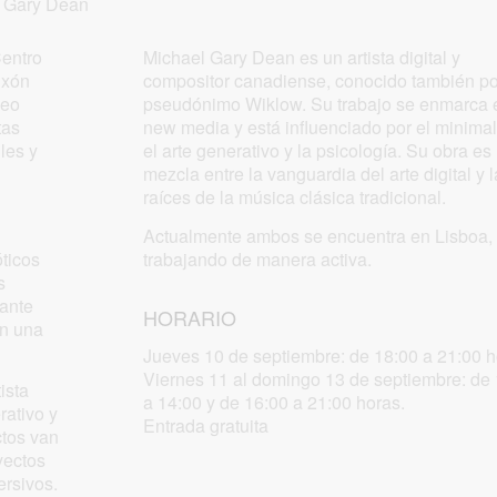
 Gary Dean
Centro
Michael Gary Dean es un artista digital y
ixón
compositor canadiense, conocido también po
deo
pseudónimo Wiklow. Su trabajo se enmarca 
tas
new media y está influenciado por el minima
les y
el arte generativo y la psicología. Su obra es
mezcla entre la vanguardia del arte digital y 
raíces de la música clásica tradicional.
Actualmente ambos se encuentra en Lisboa,
ticos
trabajando de manera activa.
s
 ante
HORARIO
en una
Jueves 10 de septiembre: de 18:00 a 21:00 h
Viernes 11 al domingo 13 de septiembre: de
ista
a 14:00 y de 16:00 a 21:00 horas.
rativo y
Entrada gratuita
ctos van
yectos
ersivos.