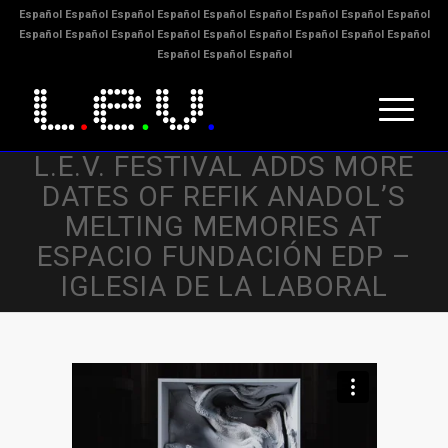
Español
Español
Español
Español
Español
Español
Español
Español
Español
Español
Español
Español
Español
Español
Español
Español
Español
Español
Español
Español
Español
L.E.V. FESTIVAL ADDS MORE
DATES OF REFIK ANADOL’S
MELTING MEMORIES AT
ESPACIO FUNDACIÓN EDP –
IGLESIA DE LA LABORAL