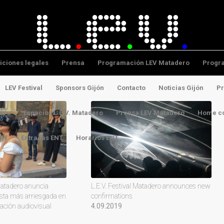
iciones legales
Prensa
Programación LEV Matadero
Progr
LEV Festival
Sponsors Gijón
Contacto
Noticias Gijón
Pr
ero
Espacios L.E.V. Matadero
Prensa LEV Matadero
Home co
ENT
Entradas ENT
Horarios ENT
 Matadero anuncia
L.E.V. Festival Matadero announces new
ta más arriesgada en
confirmations
eación audiovisual
4.09.2019