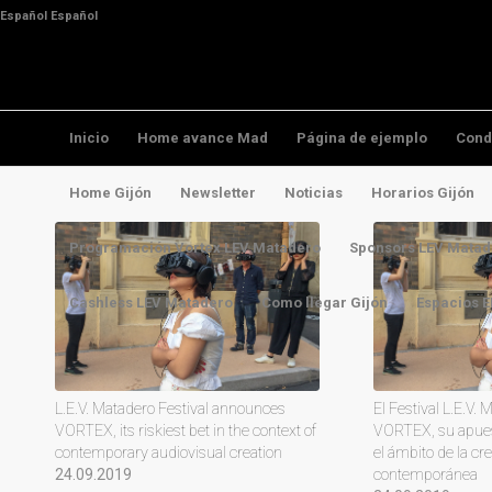
Español
Español
Inicio
Home avance Mad
Página de ejemplo
Cond
Home Gijón
Newsletter
Noticias
Horarios Gijón
Programación Vortex LEV Matadero
Sponsors LEV Matad
Cashless LEV Matadero
Como llegar Gijón
Espacios 
L.E.V. Matadero Festival announces
El Festival L.E.V.
VORTEX, its riskiest bet in the context of
VORTEX, su apues
contemporary audiovisual creation
el ámbito de la cr
24.09.2019
contemporánea