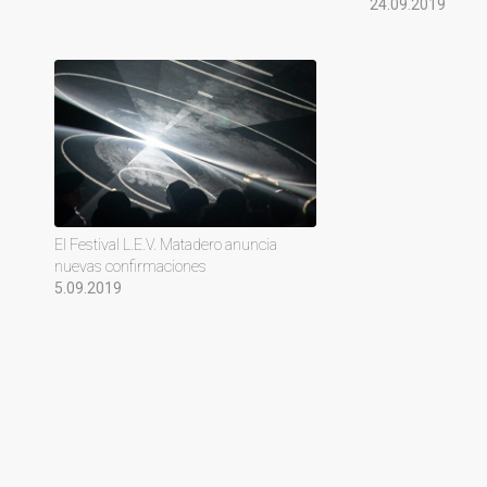
24.09.2019
El Festival L.E.V. Matadero anuncia
nuevas confirmaciones
5.09.2019