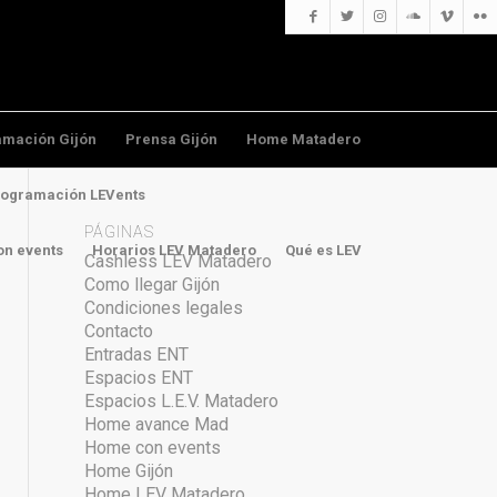
amación Gijón
Prensa Gijón
Home Matadero
ogramación LEVents
PÁGINAS
n events
Horarios LEV Matadero
Qué es LEV
Cashless LEV Matadero
Como llegar Gijón
Condiciones legales
Contacto
Entradas ENT
Espacios ENT
Espacios L.E.V. Matadero
Home avance Mad
Home con events
Home Gijón
Home LEV Matadero