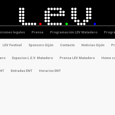
iciones legales
Prensa
Programación LEV Matadero
Progr
LEV Festival
Sponsors Gijón
Contacto
Noticias Gijón
Pr
ero
Espacios L.E.V. Matadero
Prensa LEV Matadero
Home co
ENT
Entradas ENT
Horarios ENT