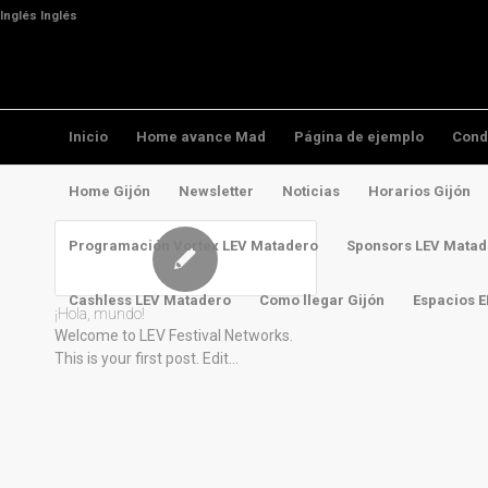
Inglés
Inglés
Inicio
Home avance Mad
Página de ejemplo
Cond
Home Gijón
Newsletter
Noticias
Horarios Gijón
Programación Vortex LEV Matadero
Sponsors LEV Matad
Cashless LEV Matadero
Como llegar Gijón
Espacios 
¡Hola, mundo!
Welcome to LEV Festival Networks.
This is your first post. Edit…