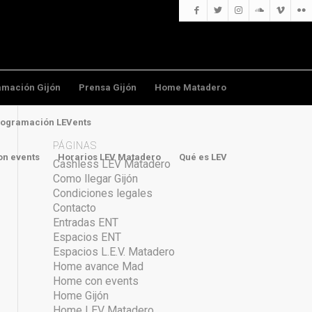
amación Gijón
Prensa Gijón
Home Matadero
ogramación LEVents
PÁGINAS
n events
Horarios LEV Matadero
Qué es LEV
Cashless LEV Matadero
Como llegar Gijón
Condiciones legales
Contacto
Entradas ENT
Espacios ENT
Espacios L.E.V. Matadero
Home avance Mad
Home con events
Home Gijón
Home LEV Matadero