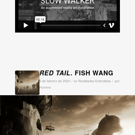
RED TAIL
. FISH WANG
/
/
3 de febrero de 2024
en
Realidades Extendidas
por
Humme