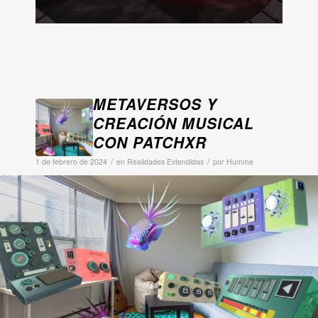
METAVERSOS Y
CREACIÓN MUSICAL
CON PATCHXR
/
/
1 de febrero de 2024
en
Realidades Extendidas
por
Humme