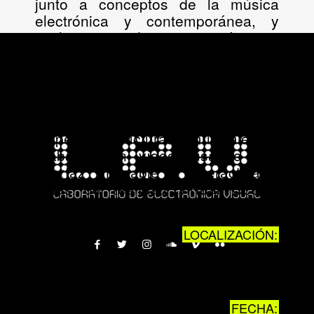
junto a conceptos de la música
electrónica y contemporánea, y
exploraremos de manera práctica y
lúdica las infinitas posibilidades que
ofrece, que van desde construir
nuevos instrumentos musicales a
sintetizar y secuenciar sonidos
electrónicos, crear avatares o
loopear estructuras musicales y
grabarlas en vídeo, usando una
interfaz amigable e interactiva y
gafas de realidad virtual Oculus
Quest.
LOCALIZACIÓN:
Escuela de Comercio.
Espacio Joven
FECHA: