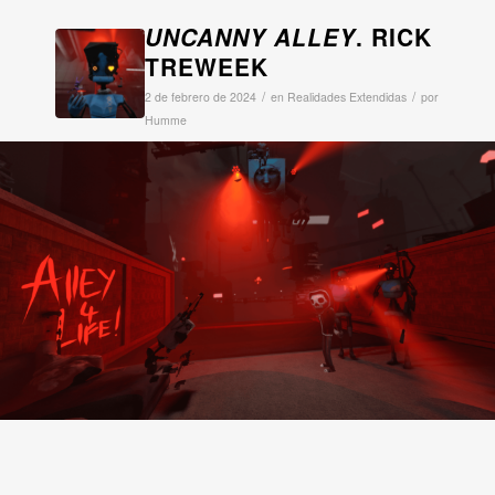
UNCANNY ALLEY
. RICK
TREWEEK
/
/
2 de febrero de 2024
en
Realidades Extendidas
por
Humme