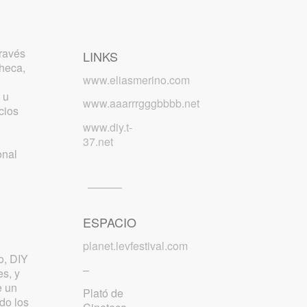
través
LINKS
heca,
www.eliasmerino.com
 u
www.aaarrrgggbbbb.net
cios
www.diy.t-
37.net
onal
ESPACIO
planet.levfestival.com
o, DIY
–
es, y
e un
Plató de
do los