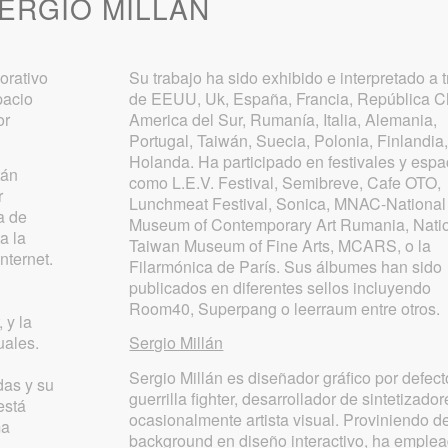
SERGIO MILLÁN
orativo
Su trabajo ha sido exhibido e interpretado a 
pacio
de EEUU, Uk, España, Francia, República C
or
America del Sur, Rumanía, Italia, Alemania,
Portugal, Taiwán, Suecia, Polonia, Finlandia,
Holanda. Ha participado en festivales y espa
tán
como L.E.V. Festival, Semibreve, Cafe OTO,
r
Lunchmeat Festival, Sonica, MNAC-National
a de
Museum of Contemporary Art Rumania, Nati
a la
Taiwan Museum of Fine Arts, MCARS, o la
nternet.
Filarmónica de París. Sus álbumes han sido
publicados en diferentes sellos incluyendo
Room40, Superpang o leerraum entre otros.
 y la
uales.
Sergio Millán
Sergio Millán es diseñador gráfico por defect
das y su
guerrilla fighter, desarrollador de sintetizador
está
ocasionalmente artista visual. Proviniendo d
ma
background en diseño interactivo, ha emplea