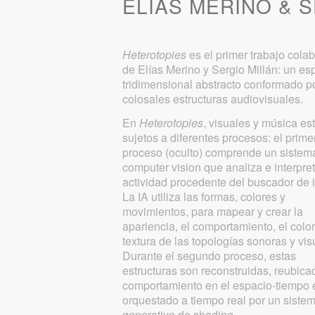
ELÍAS MERINO & 
Heterotopies
es el primer trabajo colab
de Elías Merino y Sergio Millán: un es
tridimensional abstracto conformado p
colosales estructuras audiovisuales.
En
Heterotopies
, visuales y música es
sujetos a diferentes procesos: el prime
proceso (oculto) comprende un sistem
computer vision que analiza e interpret
actividad procedente del buscador de i
La IA utiliza las formas, colores y
movimientos, para mapear y crear la
apariencia, el comportamiento, el color,
textura de las topologías sonoras y vis
Durante el segundo proceso, estas
estructuras son reconstruidas, reubica
comportamiento en el espacio-tiempo 
orquestado a tiempo real por un siste
generativo de shading.