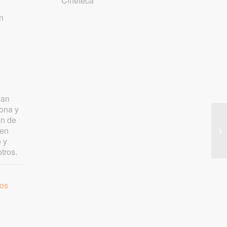
Cineteca
on
e
han
lona y
én de
 en
o y
tros.
tos