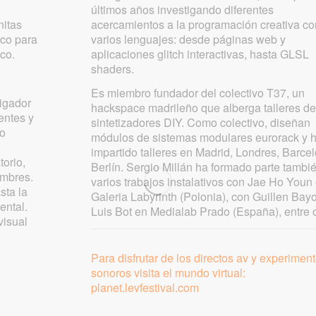
últimos años investigando diferentes
nitas
acercamientos a la programación creativa c
ico para
varios lenguajes: desde páginas web y
co.
aplicaciones glitch interactivas, hasta GLSL
shaders.
Es miembro fundador del colectivo T37, un
tigador
hackspace madrileño que alberga talleres d
entes y
sintetizadores DIY. Como colectivo, diseñan
go
módulos de sistemas modulares eurorack y 
impartido talleres en Madrid, Londres, Barce
torio,
Berlín. Sergio Millán ha formado parte tambi
ombres.
varios trabajos instalativos con Jae Ho Youn
sta la
Galeria Labyrinth (Polonia), con Guillen Bay
ental.
Luis Bot en Medialab Prado (España), entre o
visual
Para disfrutar de los directos av y experimen
sonoros visita el mundo virtual:
planet.levfestival.com