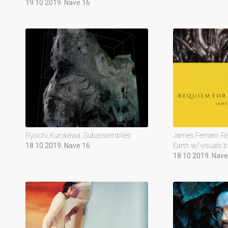
19 10 2019. Nave 16
Ryoichi Kurokawa: Subassemblies
James Ferraro: R
18 10 2019. Nave 16
Earth w/ visuals 
18 10 2019. Nave