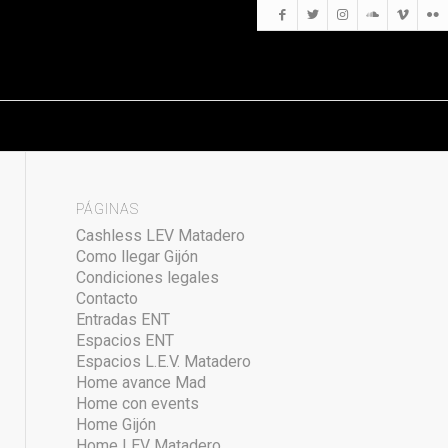
PÁGINAS
Cashless LEV Matadero
Como llegar Gijón
Condiciones legales
Contacto
Entradas ENT
Espacios ENT
Espacios L.E.V. Matadero
Home avance Mad
Home con events
Home Gijón
Home LEV Matadero