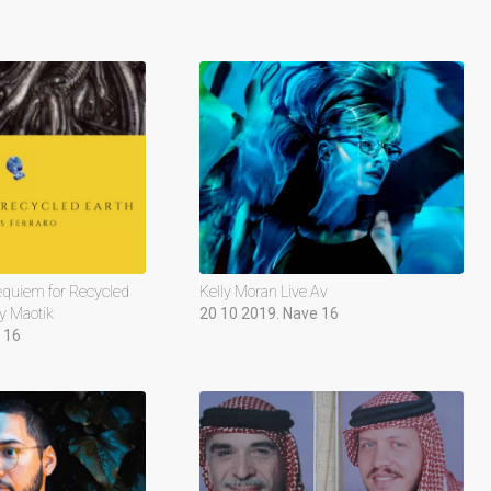
equiem for Recycled
Kelly Moran Live Av
by Maotik
20 10 2019. Nave 16
 16