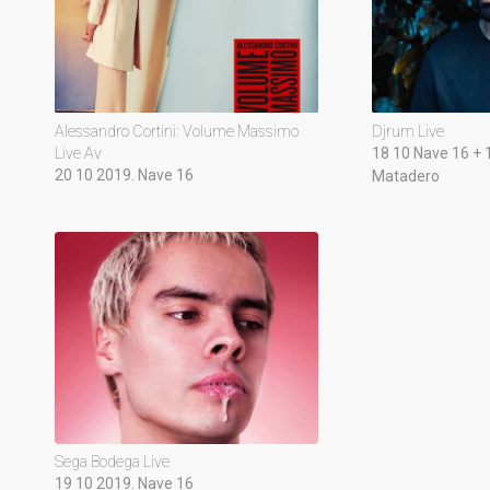
Alessandro Cortini: Volume Massimo
Djrum Live
Live Av
18 10 Nave 16 + 
20 10 2019. Nave 16
Matadero
Sega Bodega Live
19 10 2019. Nave 16