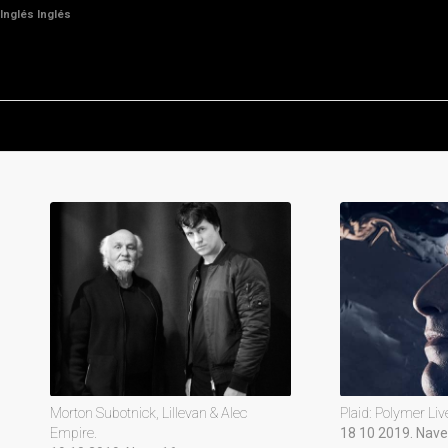
Inglés
Inglés
Morton Subotnick, Lillevan & Alec
Plaid: Polymer Liv
Empire.
18 10 2019. Nave