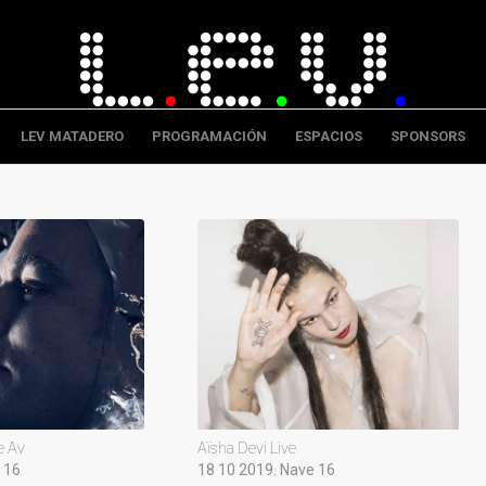
LEV MATADERO
PROGRAMACIÓN
ESPACIOS
SPONSORS
e Av
Aïsha Devi Live
 16
18 10 2019. Nave 16